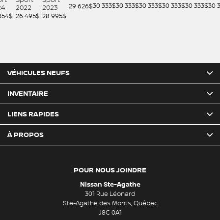
30 333
$
30 333
$
30 333
$
30 333
$
30 333
$
30 
29 626
$
24
2022
2023
354
$
26 495
$
28 995
$
VÉHICULES NEUFS
INVENTAIRE
LIENS RAPIDES
À PROPOS
POUR NOUS JOINDRE
Nissan Ste-Agathe
301 Rue Léonard
Ste-Agathe des Monts
,
Québec
J8C 0A1