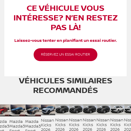
CE VÉHICULE VOUS
INTÉRESSE? N’EN RESTEZ
PAS LÀ!
Laissez-vous tenter en planifiant un essai routier.
RÉSERVEZ UN ESSAI ROUTIER
VÉHICULES SIMILAIRES
RECOMMANDÉS
Nissan
Nissan
Nissan
Nissan
Nissan
Nis
Nissan
zda
Mazda
Mazda
Kicks
Kicks
Kicks
Kicks
Kicks
Kic
Kicks
zda3
Mazda3
Mazda3
2026
2026
2026
2026
2026
202
2026
rt
Sport
Sport