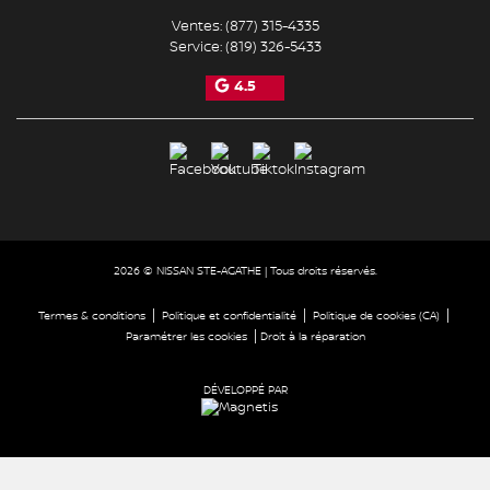
Ventes:
(877) 315-4335
Service:
(819) 326-5433
4.5
2026 © NISSAN STE-AGATHE
| Tous droits réservés.
|
|
|
Termes & conditions
Politique et confidentialité
Politique de cookies (CA)
|
Paramétrer les cookies
Droit à la réparation
DÉVELOPPÉ PAR