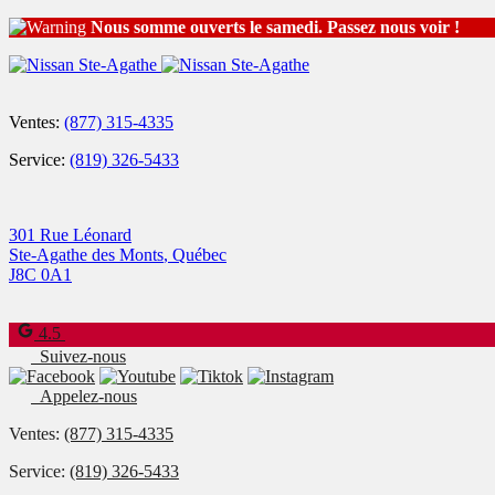
Nous somme ouverts le samedi. Passez nous voir !
Ventes:
(877) 315-4335
Service:
(819) 326-5433
301 Rue Léonard
Ste-Agathe des Monts
,
Québec
J8C 0A1
4.5
Suivez-nous
Appelez-nous
Ventes:
(877) 315-4335
Service:
(819) 326-5433