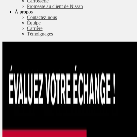
Carrosserie
Promesse au client de Nissan
À propos
Contactez-nous
Équipe
Carrière
Témoignages