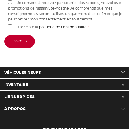
Je consens à recevoir par courriel des rappels, nouvelles et
promotions de Nissan Ste-Agathe. Je comprends que mes
renseignements seront utilisés uniquement à cette fin et que je
peux retirer mon consentement en tout temps.
J’accepte la
politique de confidentialité
*
.
VÉHICULES NEUFS
INVENTAIRE
LIENS RAPIDES
À PROPOS