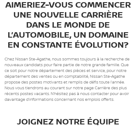
AIMERIEZ-VOUS COMMENCER
UNE NOUVELLE CARRIÈRE
DANS LE MONDE DE
L’AUTOMOBILE, UN DOMAINE
EN CONSTANTE ÉVOLUTION?
Chez Nissan Ste-Agathe, nous sommes toujours à la recherche de
nouveaux candidats pour faire partie de notre grande famille. Que
ce soit pour notre département des pièces et service, pour notre
département des ventes ou en comptabilité, Nissan Ste-Agathe
propose des postes motivants et remplis de défis toute l’année.
Nous vous tiendrons au courant sur notre page Carrière des plus
récents postes vacants. N’hésitez pas à nous contacter pour avoir
davantage d’informations concernant nos emplois offerts.
JOIGNEZ NOTRE ÉQUIPE