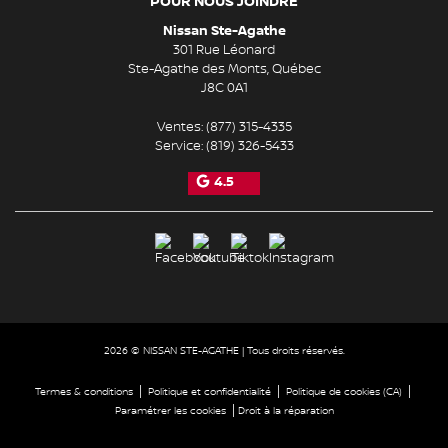
POUR NOUS JOINDRE
Nissan Ste-Agathe
301 Rue Léonard
Ste-Agathe des Monts
,
Québec
J8C 0A1
Ventes:
(877) 315-4335
Service:
(819) 326-5433
4.5
2026 © NISSAN STE-AGATHE
| Tous droits réservés.
|
|
|
Termes & conditions
Politique et confidentialité
Politique de cookies (CA)
|
Paramétrer les cookies
Droit à la réparation