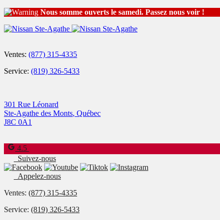
Nous somme ouverts le samedi. Passez nous voir !
Ventes:
(877) 315-4335
Service:
(819) 326-5433
301 Rue Léonard
Ste-Agathe des Monts
,
Québec
J8C 0A1
4.5
Suivez-nous
Appelez-nous
Ventes:
(877) 315-4335
Service:
(819) 326-5433