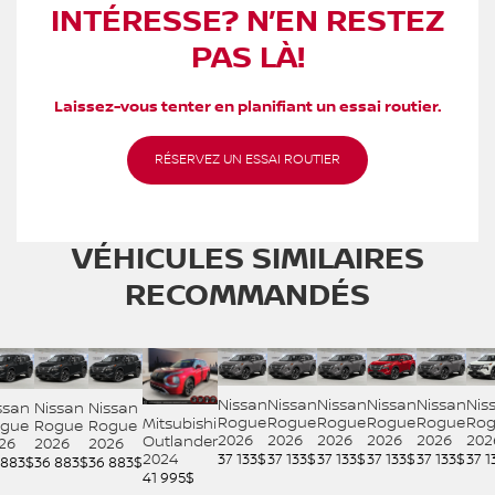
INTÉRESSE? N’EN RESTEZ
PAS LÀ!
Laissez-vous tenter en planifiant un essai routier.
RÉSERVEZ UN ESSAI ROUTIER
VÉHICULES SIMILAIRES
RECOMMANDÉS
Nissan
Nissan
Nissan
Nissan
Nissan
Nis
ssan
Nissan
Nissan
Rogue
Rogue
Rogue
Rogue
Rogue
Rog
Mitsubishi
gue
Rogue
Rogue
2026
2026
2026
2026
2026
202
Outlander
26
2026
2026
37 133
$
37 133
$
37 133
$
37 133
$
37 133
$
37 1
2024
 883
$
36 883
$
36 883
$
41 995
$