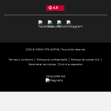
4.5
2026 © NISSAN STE-AGATHE
| Tous droits réservés.
|
|
|
Termes & conditions
Politique et confidentialité
Politique de cookies (CA)
|
Paramétrer les cookies
Droit à la réparation
DÉVELOPPÉ PAR