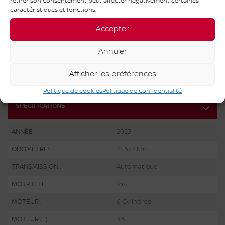
retirer son consentement peut affecter négativement certaines
caractéristiques et fonctions.
Voir notre inventaire au complet
Accepter
Annuler
OBTENEZ LE RAPPORT
Afficher les préférences
Politique de cookies
Politique de confidentialité
SPÉCIFICATIONS
ANNÉE :
2023
ODOMÈTRE:
71 677 km
TRANSMISSION :
Automatique
MOTRICITÉ :
4x4
MOTEUR :
6 Cylindres
MOTEUR (L) :
3.6