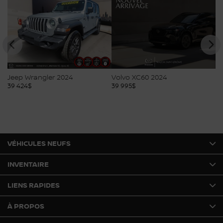
Jeep Wrangler 2024
Volvo XC60 2024
Ch
39 424
$
39 995
$
40
VÉHICULES NEUFS
INVENTAIRE
LIENS RAPIDES
À PROPOS