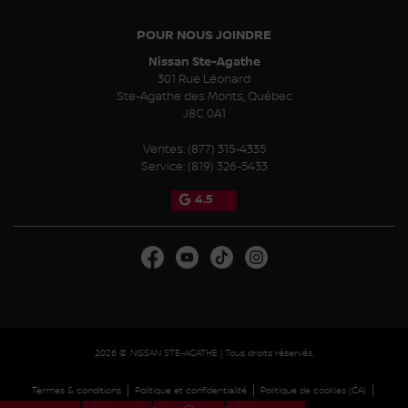
POUR NOUS JOINDRE
Nissan Ste-Agathe
301 Rue Léonard
Ste-Agathe des Monts
,
Québec
J8C 0A1
Ventes:
(877) 315-4335
Service:
(819) 326-5433
4.5
2026 © NISSAN STE-AGATHE
| Tous droits réservés.
|
|
|
Termes & conditions
Politique et confidentialité
Politique de cookies (CA)
|
Paramétrer les cookies
Droit à la réparation