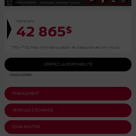
Votre prix
42 865
$
TPS + TVQ, frais d'immatriculation et d'assurances non inclus.
VÉRIFIEZ LA DISPONIBILITÉ
Mentions légales
FINANCEMENT
VÉHICULE D'ÉCHANGE
ESSAI ROUTIER