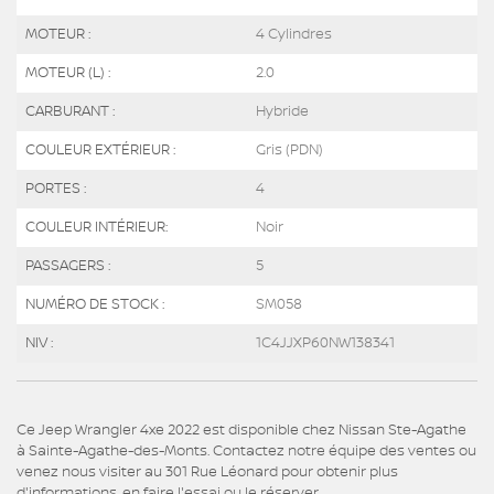
MOTEUR :
4 Cylindres
MOTEUR (L) :
2.0
CARBURANT :
Hybride
COULEUR EXTÉRIEUR :
Gris (PDN)
PORTES :
4
COULEUR INTÉRIEUR:
Noir
PASSAGERS :
5
NUMÉRO DE STOCK :
SM058
NIV :
1C4JJXP60NW138341
Ce Jeep Wrangler 4xe 2022 est disponible chez Nissan Ste-Agathe
à Sainte-Agathe-des-Monts. Contactez notre équipe des ventes ou
venez nous visiter au 301 Rue Léonard pour obtenir plus
d'informations, en faire l'essai ou le réserver.