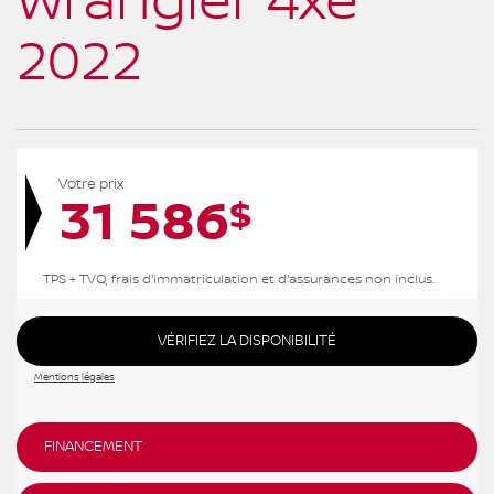
Wrangler 4xe
2022
Votre prix
31 586
$
TPS + TVQ, frais d'immatriculation et d'assurances non inclus.
VÉRIFIEZ LA DISPONIBILITÉ
Mentions légales
FINANCEMENT