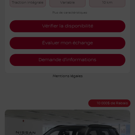
Traction intégrale
Variable
10 km
Plus de caractéristiques
Vérifier la disponibilité
Évaluer mon échange
Demande d'informations
Mentions légales
10 000
$
de Rabais