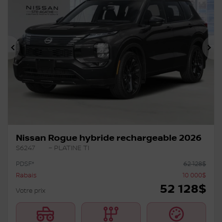
Précédent
Su
Nissan Rogue hybride rechargeable 2026
S6247
– PLATINE TI
PDSF*
62 128
$
Rabais
10 000
$
52 128
$
Votre prix