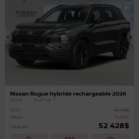
Précédent
Su
Nissan Rogue hybride rechargeable 2026
S6249
– PLATINE TI
PDSF*
62 428
$
Rabais
10 000
$
52 428
$
Votre prix