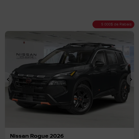
5 000
$
de Rabais
Précédent
Su
Nissan Rogue 2026