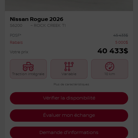
Nissan Rogue 2026
S6200
– ROCK CREEK TI
PDSF*
45 433
$
Rabais
5 000
$
40 433
$
Votre prix
Traction intégrale
Variable
10 km
Plus de caractéristiques
Vérifier la disponibilité
Évaluer mon échange
Demande d'informations