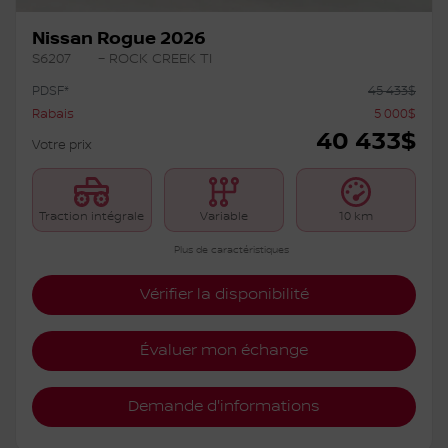
Nissan Rogue 2026
S6207
– ROCK CREEK TI
PDSF*
45 433
$
Rabais
5 000
$
40 433
$
Votre prix
Traction intégrale
Variable
10 km
Plus de caractéristiques
Vérifier la disponibilité
Évaluer mon échange
Demande d'informations