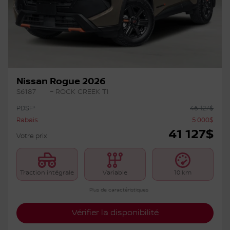
Nissan Rogue 2026
S6187
– ROCK CREEK TI
PDSF*
46 127
$
Rabais
5 000
$
41 127
$
Votre prix
Traction intégrale
Variable
10 km
Plus de caractéristiques
Vérifier la disponibilité