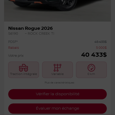
Nissan Rogue 2026
S6190
– ROCK CREEK TI
PDSF*
45 433
$
Rabais
5 000
$
40 433
$
Votre prix
Traction intégrale
Variable
0 km
Plus de caractéristiques
Vérifier la disponibilité
Évaluer mon échange