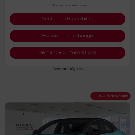
Plus de caractéristiques
Vérifier la disponibilité
Évaluer mon échange
Demande d'informations
Mentions légales
8 740
$
de Rabais