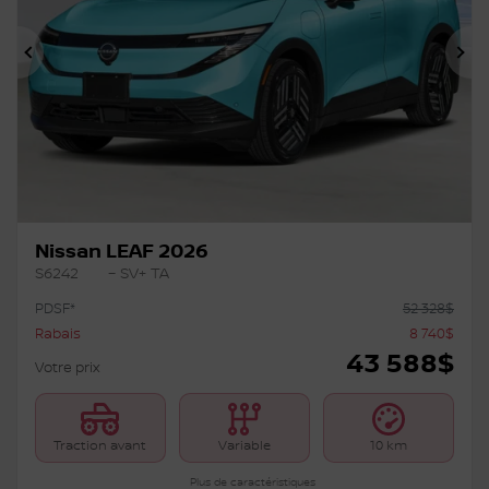
Précédent
Su
Nissan LEAF 2026
S6242
– SV+ TA
PDSF*
52 328
$
Rabais
8 740
$
43 588
$
Votre prix
Traction avant
Variable
10 km
Plus de caractéristiques