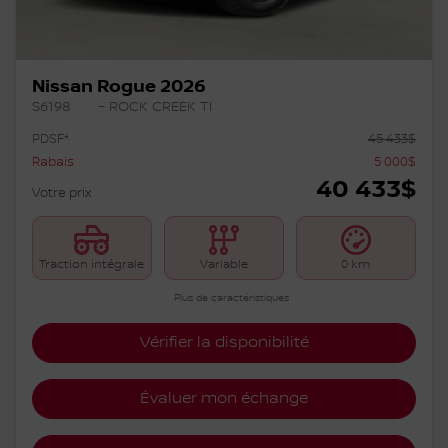
Nissan Rogue 2026
S6198
– ROCK CREEK TI
PDSF*
45 433
$
Rabais
5 000
$
40 433
$
Votre prix
Traction intégrale
Variable
0 km
Plus de caractéristiques
Vérifier la disponibilité
Évaluer mon échange