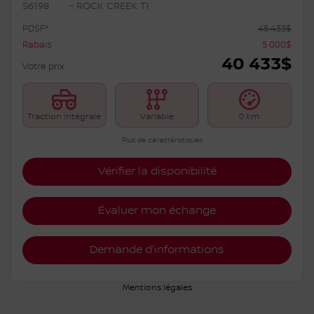
Nissan Rogue 2026
S6198
– ROCK CREEK TI
PDSF*
45 433
$
Rabais
5 000
$
40 433
$
Votre prix
Traction intégrale
Variable
0 km
Plus de caractéristiques
Vérifier la disponibilité
Évaluer mon échange