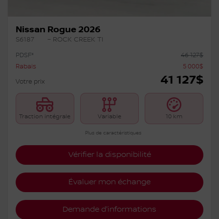
Nissan Rogue 2026
S6187
– ROCK CREEK TI
PDSF*
46 127
$
Rabais
5 000
$
41 127
$
Votre prix
Traction intégrale
Variable
10 km
Plus de caractéristiques
Vérifier la disponibilité