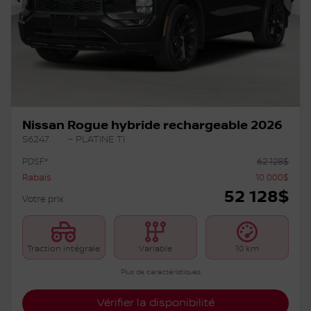
Précédent
Su
Nissan Rogue hybride rechargeable 2026
S6247
– PLATINE TI
PDSF*
62 128
$
Rabais
10 000
$
52 128
$
Votre prix