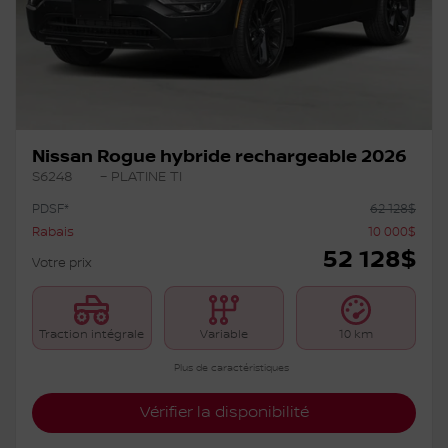
Précédent
Su
Nissan Rogue hybride rechargeable 2026
S6248
– PLATINE TI
PDSF*
62 128
$
Rabais
10 000
$
52 128
$
Votre prix
Traction intégrale
Variable
10 km