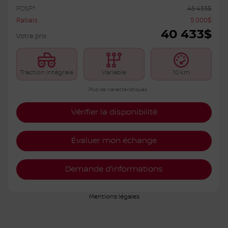
Nissan Rogue 2026
S6200
– ROCK CREEK TI
PDSF*
45 433
$
Rabais
5 000
$
40 433
$
Votre prix
Traction intégrale
Variable
10 km
Plus de caractéristiques
Vérifier la disponibilité
Évaluer mon échange
Demande d'informations