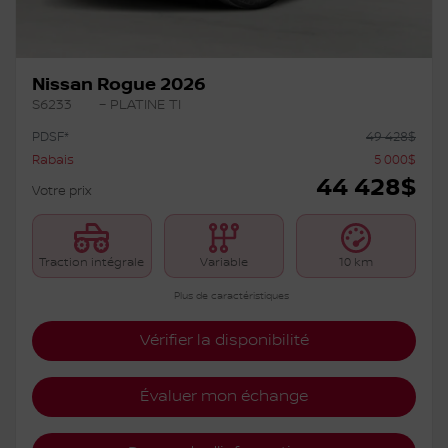
Précédent
Su
Nissan Rogue 2026
S6233
– PLATINE TI
PDSF*
49 428
$
Rabais
5 000
$
44 428
$
Votre prix
Traction intégrale
Variable
10 km
Plus de caractéristiques
Vérifier la disponibilité