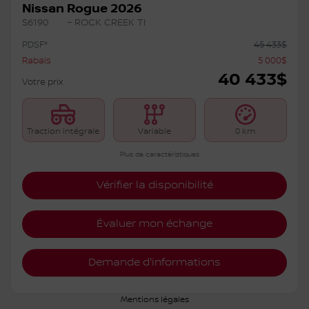
Nissan Rogue 2026
S6190
– ROCK CREEK TI
PDSF*
45 433
$
Rabais
5 000
$
40 433
$
Votre prix
Traction intégrale
Variable
0 km
Plus de caractéristiques
Vérifier la disponibilité
Évaluer mon échange