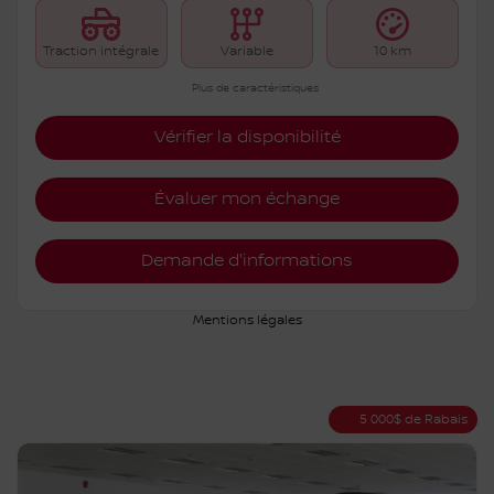
PDSF*
44 862
$
Rabais
5 000
$
39 862
$
Votre prix
Traction intégrale
Variable
10 km
Plus de caractéristiques
Vérifier la disponibilité
Évaluer mon échange
Demande d'informations
Mentions légales