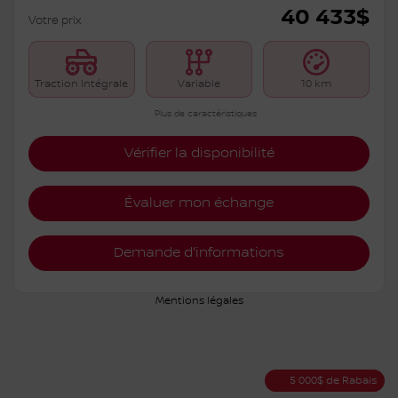
Nissan Rogue 2026
S6222
– ROCK CREEK TI
PDSF*
45 433
$
Rabais
5 000
$
40 433
$
Votre prix
Traction intégrale
Variable
10 km
Plus de caractéristiques
Vérifier la disponibilité
Évaluer mon échange
Demande d'informations
Mentions légales