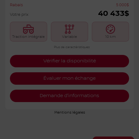
Nissan Rogue 2026
S6207
– ROCK CREEK TI
PDSF*
45 433
$
Rabais
5 000
$
40 433
$
Votre prix
Traction intégrale
Variable
10 km
Plus de caractéristiques
Vérifier la disponibilité
Évaluer mon échange
Demande d'informations