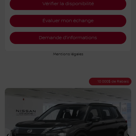
Traction intégrale
Variable
10 km
Plus de caractéristiques
Vérifier la disponibilité
Évaluer mon échange
Demande d'informations
Mentions légales
10 000
$
de Rabais