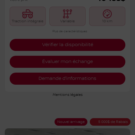
S6192
– ROCK CREEK TI
PDSF*
45 183
$
Rabais
5 000
$
40 183
$
Votre prix
Traction intégrale
Variable
10 km
Plus de caractéristiques
Vérifier la disponibilité
Évaluer mon échange
Demande d'informations
Mentions légales