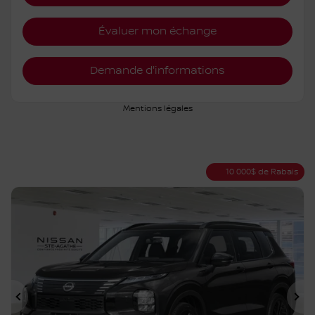
Traction intégrale
Variable
10 km
Plus de caractéristiques
Vérifier la disponibilité
Évaluer mon échange
Demande d'informations
Mentions légales
10 000
$
de Rabais