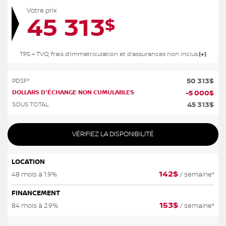
Votre prix
45 313
$
TPS + TVQ, frais d'immatriculation et d'assurances non inclus.
50 313
$
PDSF*
DOLLARS D'ÉCHANGE NON CUMULABLES
-
5 000
$
45 313
$
SOUS TOTAL
VÉRIFIEZ LA DISPONIBILITÉ
LOCATION
142
$
48 mois à 1.9%
/ semaine*
FINANCEMENT
153
$
84 mois à 2.9%
/ semaine*