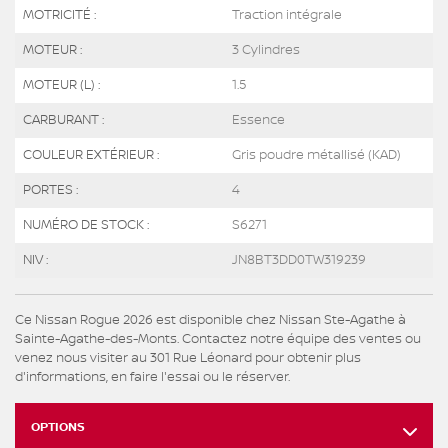
MOTRICITÉ :
Traction intégrale
MOTEUR :
3 Cylindres
MOTEUR (L) :
1.5
CARBURANT :
Essence
COULEUR EXTÉRIEUR :
Gris poudre métallisé (KAD)
PORTES :
4
NUMÉRO DE STOCK :
S6271
NIV :
JN8BT3DD0TW319239
Ce Nissan Rogue 2026 est disponible chez Nissan Ste-Agathe à
Sainte-Agathe-des-Monts. Contactez notre équipe des ventes ou
venez nous visiter au 301 Rue Léonard pour obtenir plus
d'informations, en faire l'essai ou le réserver.
OPTIONS