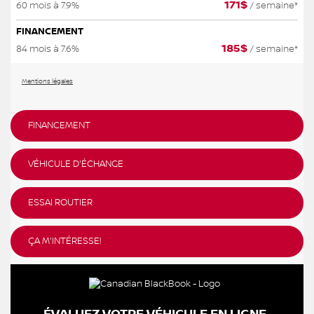
171
$
60 mois à 7.9%
/ semaine*
FINANCEMENT
185
$
84 mois à 7.6%
/ semaine*
Mentions légales
FINANCEMENT
VÉHICULE D'ÉCHANGE
ESSAI ROUTIER
ÇA M'INTÉRESSE!