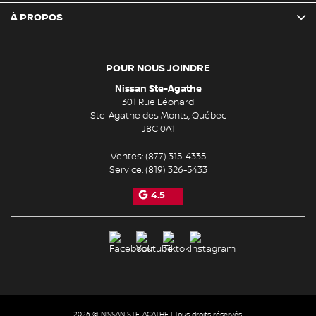
À PROPOS
POUR NOUS JOINDRE
Nissan Ste-Agathe
301 Rue Léonard
Ste-Agathe des Monts
,
Québec
J8C 0A1
Ventes:
(877) 315-4335
Service:
(819) 326-5433
4.5
2026 © NISSAN STE-AGATHE
| Tous droits réservés.