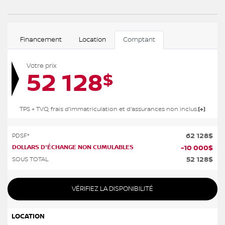
Financement
Location
Comptant
Votre prix
52 128
$
TPS + TVQ, frais d'immatriculation et d'assurances non inclus.
62 128
$
PDSF*
DOLLARS D'ÉCHANGE NON CUMULABLES
-
10 000
$
52 128
$
SOUS TOTAL
VÉRIFIEZ LA DISPONIBILITÉ
LOCATION