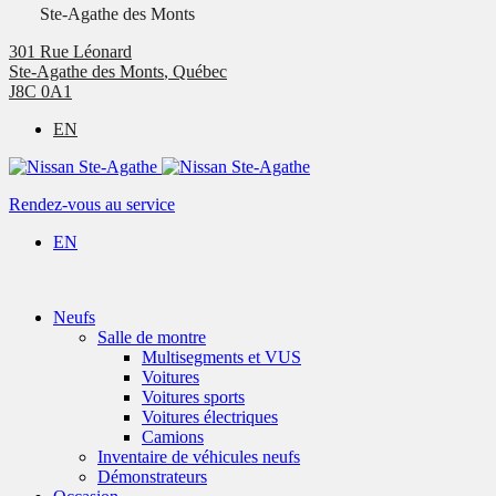
Ste-Agathe des Monts
301 Rue Léonard
Ste-Agathe des Monts
,
Québec
J8C 0A1
EN
Rendez-vous au service
EN
Neufs
Salle de montre
Multisegments et VUS
Voitures
Voitures sports
Voitures électriques
Camions
Inventaire de véhicules neufs
Démonstrateurs