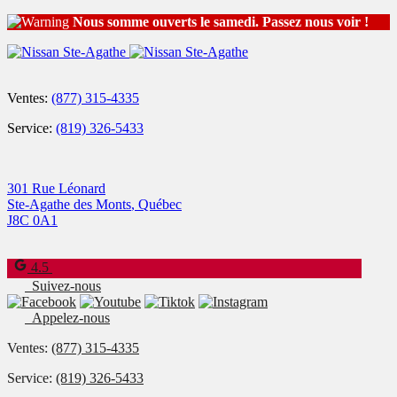
Nous somme ouverts le samedi. Passez nous voir !
Ventes:
(877) 315-4335
Service:
(819) 326-5433
301 Rue Léonard
Ste-Agathe des Monts
,
Québec
J8C 0A1
4.5
Suivez-nous
Appelez-nous
Ventes:
(877) 315-4335
Service:
(819) 326-5433