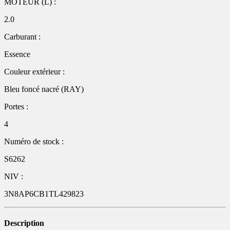
MOTEUR (L) :
2.0
Carburant :
Essence
Couleur extérieur :
Bleu foncé nacré (RAY)
Portes :
4
Numéro de stock :
S6262
NIV :
3N8AP6CB1TL429823
Description