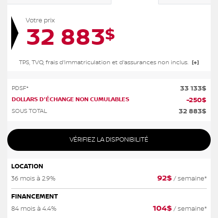
Votre prix
32 883
$
TPS, TVQ, frais d'immatriculation et d'assurances non inclus.
33 133
$
PDSF*
DOLLARS D'ÉCHANGE NON CUMULABLES
-
250
$
32 883
$
SOUS TOTAL
VÉRIFIEZ LA DISPONIBILITÉ
LOCATION
92
$
36 mois à 2.9%
/ semaine*
FINANCEMENT
104
$
84 mois à 4.4%
/ semaine*