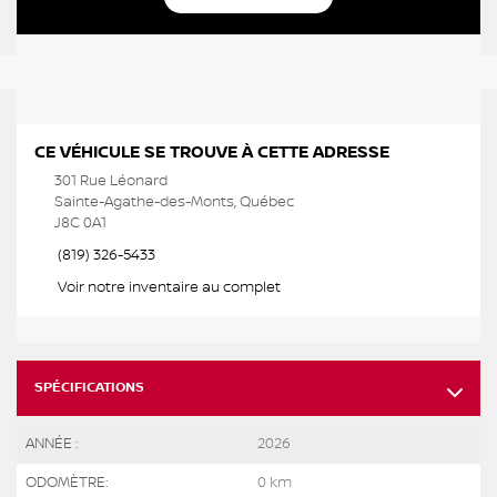
CE VÉHICULE SE TROUVE À CETTE ADRESSE
301 Rue Léonard
Sainte-Agathe-des-Monts, Québec
J8C 0A1
(819) 326-5433
Voir notre inventaire au complet
SPÉCIFICATIONS
ANNÉE :
2026
ODOMÈTRE:
0 km