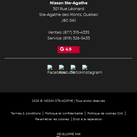
Nissan Ste-Agathe
301 Rue Léonard
Ste-Agathe des Monts
,
Québec
J8C 0A1
Ventes:
(877) 315-4335
Service:
(819) 326-5433
4.5
2026 © NISSAN STE-AGATHE
| Tous droits réservés.
|
|
|
Termes & conditions
Politique et confidentialité
Politique de cookies (CA)
|
Paramétrer les cookies
Droit à la réparation
DÉVELOPPÉ PAR