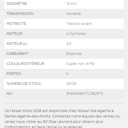
ODOMÈTRE:
10 km
TRANSMISSION :
Variable
MOTRICITÉ :
Traction avant
MOTEUR :
4 Cylindres
MOTEUR (L) :
2.0
CARBURANT :
Essence
COULEUR EXTÉRIEUR :
Super noir (KH3)
PORTES :
4
NUMÉRO DE STOCK :
S6123
NIV :
3N8AP6BE1TL382370
Ce Nissan Kicks 2026 est disponible chez Nissan Ste-Agathe à
Sainte-Agathe-des-Monts. Contactez notre équipe des ventes ou
venez nous visiter au 301 Rue Léonard pour obtenir plus
d'informations, en faire l'essai ou le réserver.