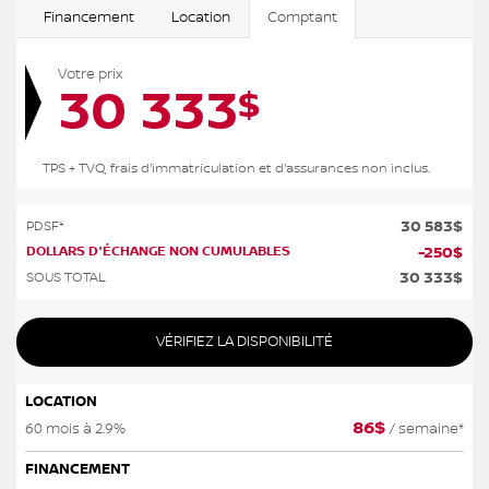
Financement
Location
Comptant
Votre prix
30 333
$
TPS + TVQ, frais d'immatriculation et d'assurances non inclus.
30 583
$
PDSF*
DOLLARS D'ÉCHANGE NON CUMULABLES
-
250
$
30 333
$
SOUS TOTAL
VÉRIFIEZ LA DISPONIBILITÉ
LOCATION
86
$
60 mois à 2.9%
/ semaine*
FINANCEMENT