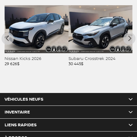
Nissan Kicks 2026
Subaru Crosstrek 2024
Ni
29 626
$
30 445
$
30
VÉHICULES NEUFS
INVENTAIRE
LIENS RAPIDES