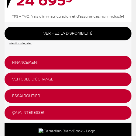
24 695
TPS + TVQ, frais d'immatriculation et d'assurances non inclus.
VÉRIFIEZ LA DISPONIBILITÉ
Mentions légales
FINANCEMENT
VÉHICULE D'ÉCHANGE
ESSAI ROUTIER
ÇA M'INTÉRESSE!