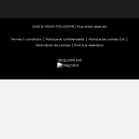
2026 © NISSAN STE-AGATHE
| Tous droits réservés.
|
|
|
Termes & conditions
Politique et confidentialité
Politique de cookies (CA)
|
Paramétrer les cookies
Droit à la réparation
DÉVELOPPÉ PAR