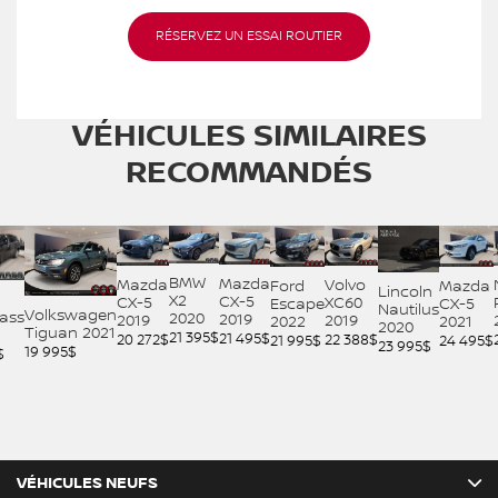
RÉSERVEZ UN ESSAI ROUTIER
VÉHICULES SIMILAIRES
RECOMMANDÉS
BMW
Mazda
Mazda
Volvo
Ford
Mazda
Lincoln
X2
CX-5
CX-5
XC60
Escape
CX-5
Nautilus
Volkswagen
ass
2020
2019
2019
2019
2022
2021
2020
Tiguan 2021
21 395
$
21 495
$
20 272
$
22 388
$
21 995
$
24 495
$
23 995
$
19 995
$
$
VÉHICULES NEUFS