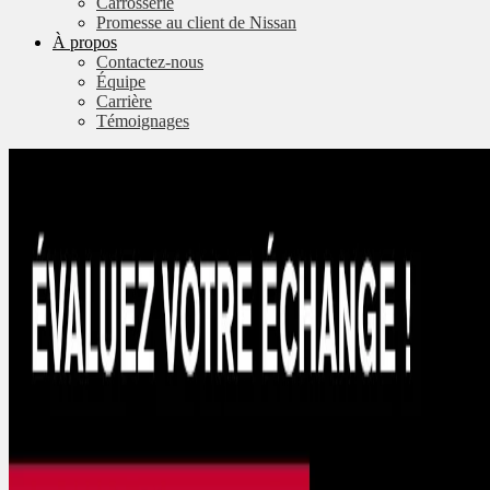
Carrosserie
Promesse au client de Nissan
À propos
Contactez-nous
Équipe
Carrière
Témoignages