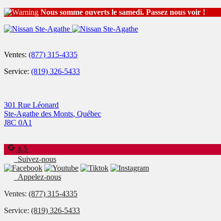
Nous somme ouverts le samedi. Passez nous voir !
Ventes:
(877) 315-4335
Service:
(819) 326-5433
301 Rue Léonard
Ste-Agathe des Monts
,
Québec
J8C 0A1
4.5
Suivez-nous
Appelez-nous
Ventes:
(877) 315-4335
Service:
(819) 326-5433