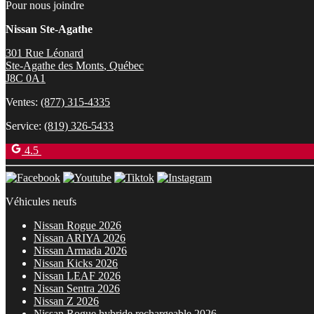
Pour nous joindre
Nissan Ste-Agathe
301 Rue Léonard
Ste-Agathe des Monts
,
Québec
J8C 0A1
Ventes:
(877) 315-4335
Service:
(819) 326-5433
4.5
Véhicules neufs
Nissan Rogue 2026
Nissan ARIYA 2026
Nissan Armada 2026
Nissan Kicks 2026
Nissan LEAF 2026
Nissan Sentra 2026
Nissan Z 2026
Nissan Rogue hybride rechargeable 2026