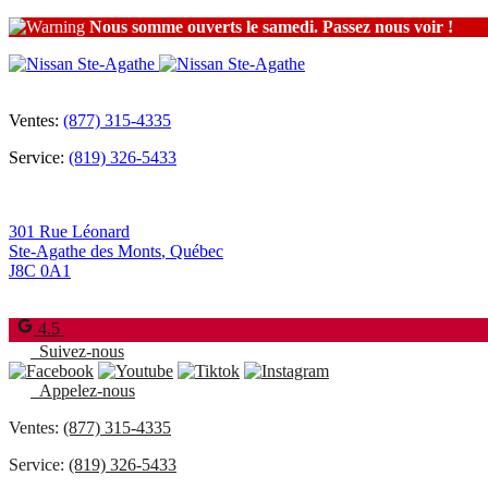
Nous somme ouverts le samedi. Passez nous voir !
Ventes:
(877) 315-4335
Service:
(819) 326-5433
301 Rue Léonard
Ste-Agathe des Monts
,
Québec
J8C 0A1
4.5
Suivez-nous
Appelez-nous
Ventes:
(877) 315-4335
Service:
(819) 326-5433