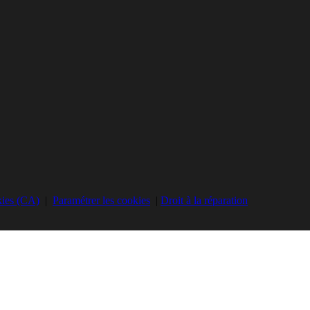
kies (CA)
|
Paramétrer les cookies
|
Droit à la réparation