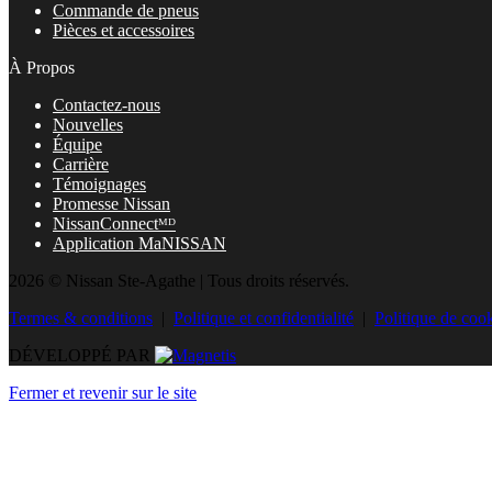
Commande de pneus
Pièces et accessoires
À Propos
Contactez-nous
Nouvelles
Équipe
Carrière
Témoignages
Promesse Nissan
NissanConnectᴹᴰ
Application MaNISSAN
2026 © Nissan Ste-Agathe
| Tous droits réservés.
Termes & conditions
|
Politique et confidentialité
|
Politique de coo
DÉVELOPPÉ PAR
Fermer et revenir sur le site