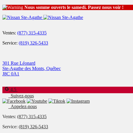
Nous somme ouverts le samedi. Passez nous voir !
Ventes:
(877) 315-4335
Service:
(819) 326-5433
301 Rue Léonard
Ste-Agathe des Monts
,
Québec
J8C 0A1
4.5
Suivez-nous
Appelez-nous
Ventes:
(877) 315-4335
Service:
(819) 326-5433