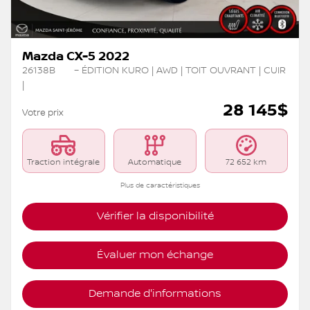
Mazda CX-5 2022
26138B
– ÉDITION KURO | AWD | TOIT OUVRANT | CUIR
|
28 145
$
Votre prix
Traction intégrale
Automatique
72 652 km
Plus de caractéristiques
Vérifier la disponibilité
Évaluer mon échange
Demande d'informations