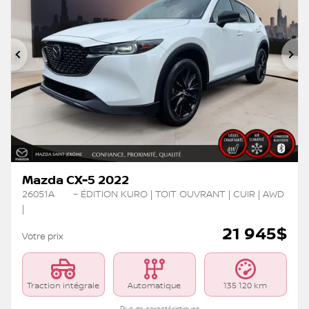
Précédent
Su
Mazda CX-5 2022
26051A
– ÉDITION KURO | TOIT OUVRANT | CUIR | AWD
|
21 945
$
Votre prix
Traction intégrale
Automatique
135 120 km
Plus de caractéristiques