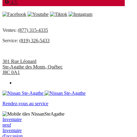
4.5
Suivez-nous
Appelez-nous
Ventes:
(877) 315-4335
Service:
(819) 326-5433
Ste-Agathe des Monts
301 Rue Léonard
Ste-Agathe des Monts
,
Québec
J8C 0A1
EN
Rendez-vous au service
Inventaire
neuf
Inventaire
d'occasion